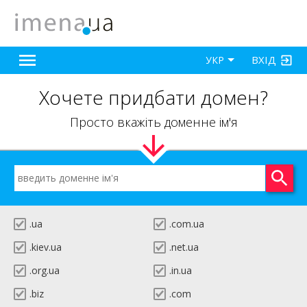
ВХІД
УКР
Хочете придбати домен?
Просто вкажіть доменне ім'я
.ua
.com.ua
.kiev.ua
.net.ua
.org.ua
.in.ua
.biz
.com